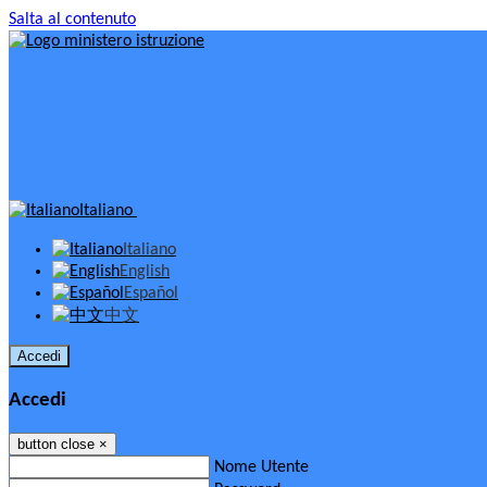
Salta al contenuto
Italiano
Italiano
English
Español
中文
Accedi
Accedi
button close
×
Nome Utente