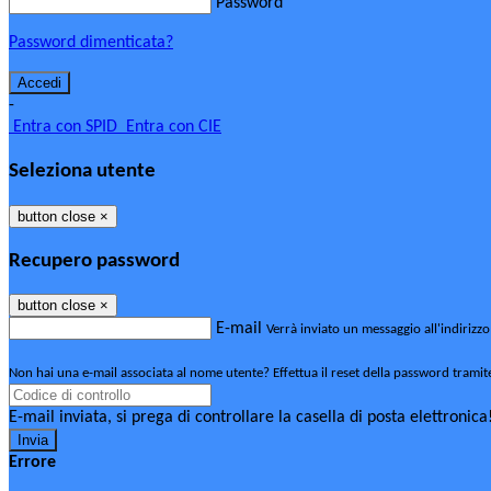
Password
Password dimenticata?
-
Entra con SPID
Entra con CIE
Seleziona utente
button close
×
Recupero password
button close
×
E-mail
Verrà inviato un messaggio all'indirizzo
Non hai una e-mail associata al nome utente? Effettua il reset della password tramit
E-mail inviata, si prega di controllare la casella di posta elettronica
Errore