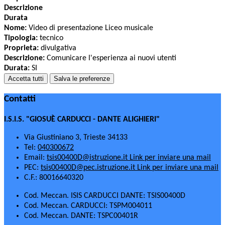
Descrizione
Durata
Nome:
Video di presentazione Liceo musicale
Tipologia:
tecnico
Proprieta:
divulgativa
Descrizione:
Comunicare l'esperienza ai nuovi utenti
Durata:
SI
Accetta tutti
Salva le preferenze
Contatti
I.S.I.S. "GIOSUÈ CARDUCCI - DANTE ALIGHIERI"
Via Giustiniano 3, Trieste 34133
Tel:
040300672
Email:
tsis00400D@istruzione.it
Link per inviare una mail
PEC:
tsis00400D@pec.istruzione.it
Link per inviare una mail
C.F.: 80016640320
Cod. Meccan. ISIS CARDUCCI DANTE: TSIS00400D
Cod. Meccan. CARDUCCI: TSPM004011
Cod. Meccan. DANTE: TSPC00401R