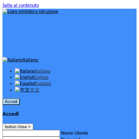
Salta al contenuto
Italiano
Italiano
English
Español
中文
Accedi
Accedi
button close
×
Nome Utente