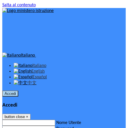
Salta al contenuto
Italiano
Italiano
English
Español
中文
Accedi
Accedi
button close
×
Nome Utente