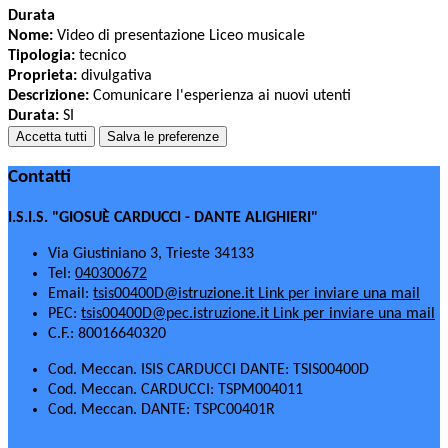
Durata
Nome:
Video di presentazione Liceo musicale
Tipologia:
tecnico
Proprieta:
divulgativa
Descrizione:
Comunicare l'esperienza ai nuovi utenti
Durata:
SI
Accetta tutti
Salva le preferenze
Contatti
I.S.I.S. "GIOSUÈ CARDUCCI - DANTE ALIGHIERI"
Via Giustiniano 3, Trieste 34133
Tel:
040300672
Email:
tsis00400D@istruzione.it
Link per inviare una mail
PEC:
tsis00400D@pec.istruzione.it
Link per inviare una mail
C.F.: 80016640320
Cod. Meccan. ISIS CARDUCCI DANTE: TSIS00400D
Cod. Meccan. CARDUCCI: TSPM004011
Cod. Meccan. DANTE: TSPC00401R