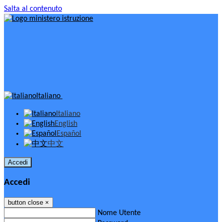
Salta al contenuto
Italiano
Italiano
English
Español
中文
Accedi
Accedi
button close
×
Nome Utente