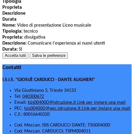
Tipologia
Proprieta
Descrizione
Durata
Nome:
Video di presentazione Liceo musicale
Tipologia:
tecnico
Proprieta:
divulgativa
Descrizione:
Comunicare l'esperienza ai nuovi utenti
Durata:
SI
Accetta tutti
Salva le preferenze
Contatti
I.S.I.S. "GIOSUÈ CARDUCCI - DANTE ALIGHIERI"
Via Giustiniano 3, Trieste 34133
Tel:
040300672
Email:
tsis00400D@istruzione.it
Link per inviare una mail
PEC:
tsis00400D@pec.istruzione.it
Link per inviare una mail
C.F.: 80016640320
Cod. Meccan. ISIS CARDUCCI DANTE: TSIS00400D
Cod. Meccan. CARDUCCI: TSPM004011