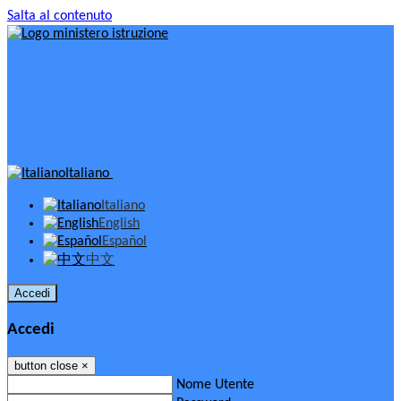
Salta al contenuto
Italiano
Italiano
English
Español
中文
Accedi
Accedi
button close
×
Nome Utente