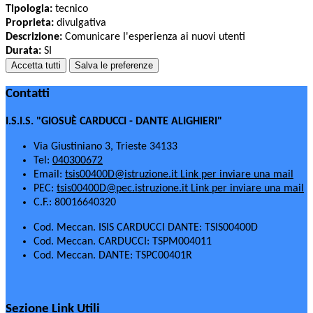
Tipologia:
tecnico
Proprieta:
divulgativa
Descrizione:
Comunicare l'esperienza ai nuovi utenti
Durata:
SI
Accetta tutti
Salva le preferenze
Contatti
I.S.I.S. "GIOSUÈ CARDUCCI - DANTE ALIGHIERI"
Via Giustiniano 3, Trieste 34133
Tel:
040300672
Email:
tsis00400D@istruzione.it
Link per inviare una mail
PEC:
tsis00400D@pec.istruzione.it
Link per inviare una mail
C.F.: 80016640320
Cod. Meccan. ISIS CARDUCCI DANTE: TSIS00400D
Cod. Meccan. CARDUCCI: TSPM004011
Cod. Meccan. DANTE: TSPC00401R
Sezione Link Utili