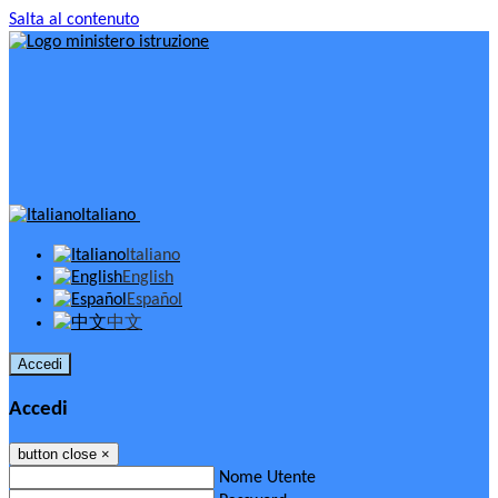
Salta al contenuto
Italiano
Italiano
English
Español
中文
Accedi
Accedi
button close
×
Nome Utente