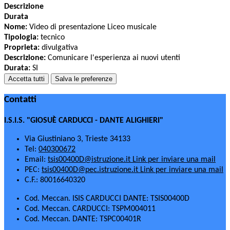
Descrizione
Durata
Nome:
Video di presentazione Liceo musicale
Tipologia:
tecnico
Proprieta:
divulgativa
Descrizione:
Comunicare l'esperienza ai nuovi utenti
Durata:
SI
Accetta tutti
Salva le preferenze
Contatti
I.S.I.S. "GIOSUÈ CARDUCCI - DANTE ALIGHIERI"
Via Giustiniano 3, Trieste 34133
Tel:
040300672
Email:
tsis00400D@istruzione.it
Link per inviare una mail
PEC:
tsis00400D@pec.istruzione.it
Link per inviare una mail
C.F.: 80016640320
Cod. Meccan. ISIS CARDUCCI DANTE: TSIS00400D
Cod. Meccan. CARDUCCI: TSPM004011
Cod. Meccan. DANTE: TSPC00401R