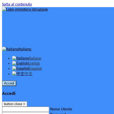
Salta al contenuto
Italiano
Italiano
English
Español
中文
Accedi
Accedi
button close
×
Nome Utente