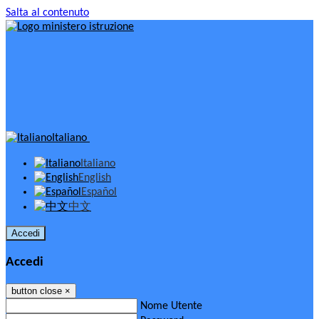
Salta al contenuto
Italiano
Italiano
English
Español
中文
Accedi
Accedi
button close
×
Nome Utente