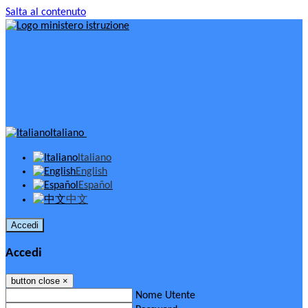
Salta al contenuto
Italiano
Italiano
English
Español
中文
Accedi
Accedi
button close
×
Nome Utente