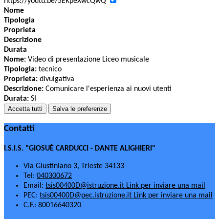
https://youtu.be/5EKpeXwcQwQ
Nome
Tipologia
Proprieta
Descrizione
Durata
Nome:
Video di presentazione Liceo musicale
Tipologia:
tecnico
Proprieta:
divulgativa
Descrizione:
Comunicare l'esperienza ai nuovi utenti
Durata:
SI
Accetta tutti
Salva le preferenze
Contatti
I.S.I.S. "GIOSUÈ CARDUCCI - DANTE ALIGHIERI"
Via Giustiniano 3, Trieste 34133
Tel:
040300672
Email:
tsis00400D@istruzione.it
Link per inviare una mail
PEC:
tsis00400D@pec.istruzione.it
Link per inviare una mail
C.F.: 80016640320