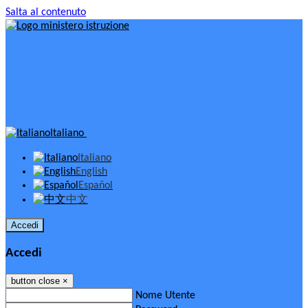
Salta al contenuto
Italiano
Italiano
English
Español
中文
Accedi
Accedi
button close
×
Nome Utente