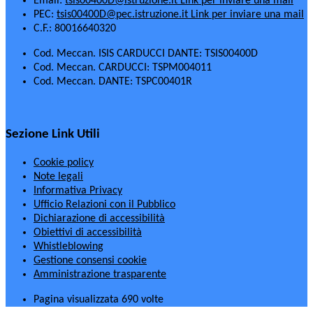
Email:
tsis00400D@istruzione.it
Link per inviare una mail
PEC:
tsis00400D@pec.istruzione.it
Link per inviare una mail
C.F.: 80016640320
Cod. Meccan. ISIS CARDUCCI DANTE: TSIS00400D
Cod. Meccan. CARDUCCI: TSPM004011
Cod. Meccan. DANTE: TSPC00401R
Sezione Link Utili
Cookie policy
Note legali
Informativa Privacy
Ufficio Relazioni con il Pubblico
Dichiarazione di accessibilità
Obiettivi di accessibilità
Whistleblowing
Gestione consensi cookie
Amministrazione trasparente
Pagina visualizzata
690
volte