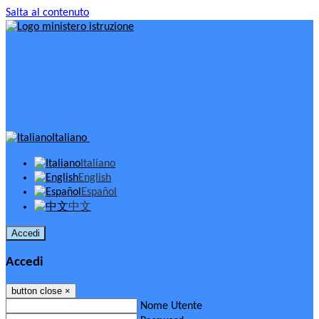
Salta al contenuto
Italiano
Italiano
English
Español
中文
Accedi
Accedi
button close
×
Nome Utente