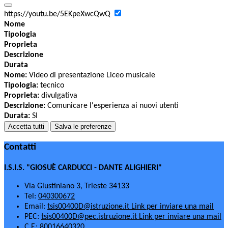
https://youtu.be/5EKpeXwcQwQ
Nome
Tipologia
Proprieta
Descrizione
Durata
Nome:
Video di presentazione Liceo musicale
Tipologia:
tecnico
Proprieta:
divulgativa
Descrizione:
Comunicare l'esperienza ai nuovi utenti
Durata:
SI
Accetta tutti
Salva le preferenze
Contatti
I.S.I.S. "GIOSUÈ CARDUCCI - DANTE ALIGHIERI"
Via Giustiniano 3, Trieste 34133
Tel:
040300672
Email:
tsis00400D@istruzione.it
Link per inviare una mail
PEC:
tsis00400D@pec.istruzione.it
Link per inviare una mail
C.F.: 80016640320