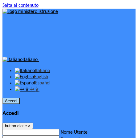
Salta al contenuto
Italiano
Italiano
English
Español
中文
Accedi
Accedi
button close
×
Nome Utente