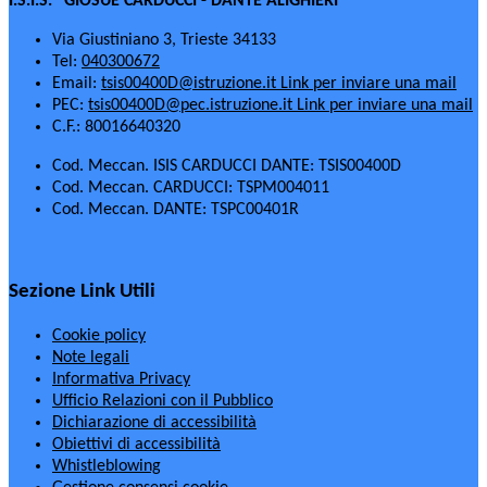
I.S.I.S. "GIOSUÈ CARDUCCI - DANTE ALIGHIERI"
Via Giustiniano 3, Trieste 34133
Tel:
040300672
Email:
tsis00400D@istruzione.it
Link per inviare una mail
PEC:
tsis00400D@pec.istruzione.it
Link per inviare una mail
C.F.: 80016640320
Cod. Meccan. ISIS CARDUCCI DANTE: TSIS00400D
Cod. Meccan. CARDUCCI: TSPM004011
Cod. Meccan. DANTE: TSPC00401R
Sezione Link Utili
Cookie policy
Note legali
Informativa Privacy
Ufficio Relazioni con il Pubblico
Dichiarazione di accessibilità
Obiettivi di accessibilità
Whistleblowing