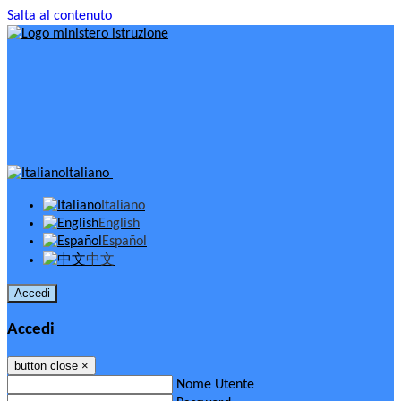
Salta al contenuto
Italiano
Italiano
English
Español
中文
Accedi
Accedi
button close
×
Nome Utente