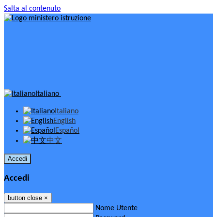
Salta al contenuto
Italiano
Italiano
English
Español
中文
Accedi
Accedi
button close
×
Nome Utente