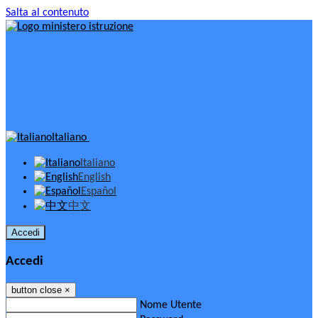
Salta al contenuto
Italiano
Italiano
English
Español
中文
Accedi
Accedi
button close
×
Nome Utente