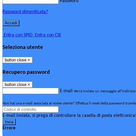
Password
Password dimenticata?
-
Entra con SPID
Entra con CIE
Seleziona utente
button close
×
Recupero password
button close
×
E-mail
Verrà inviato un messaggio all'indirizzo
Non hai una e-mail associata al nome utente? Effettua il reset della password tramit
E-mail inviata, si prega di controllare la casella di posta elettronica
Errore