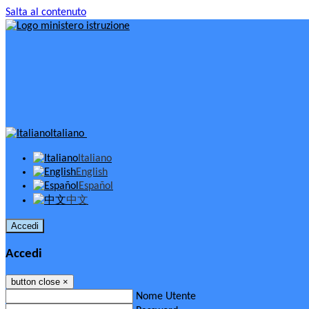
Salta al contenuto
Italiano
Italiano
English
Español
中文
Accedi
Accedi
button close
×
Nome Utente