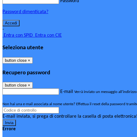
Password
Password dimenticata?
-
Entra con SPID
Entra con CIE
Seleziona utente
button close
×
Recupero password
button close
×
E-mail
Verrà inviato un messaggio all'indirizzo
Non hai una e-mail associata al nome utente? Effettua il reset della password tramit
E-mail inviata, si prega di controllare la casella di posta elettronica
Errore