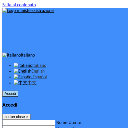
Salta al contenuto
Italiano
Italiano
English
Español
中文
Accedi
Accedi
button close
×
Nome Utente