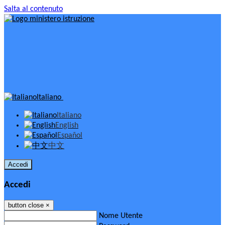
Salta al contenuto
Italiano
Italiano
English
Español
中文
Accedi
Accedi
button close
×
Nome Utente