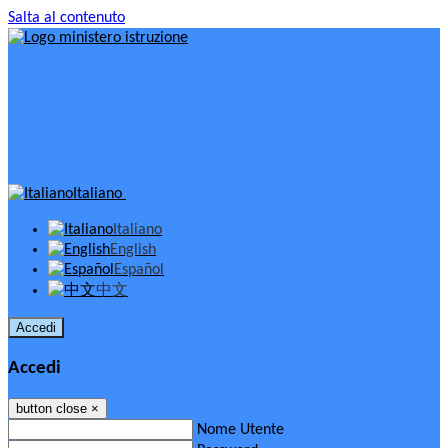
Salta al contenuto
Italiano
Italiano
English
Español
中文
Accedi
Accedi
button close
×
Nome Utente